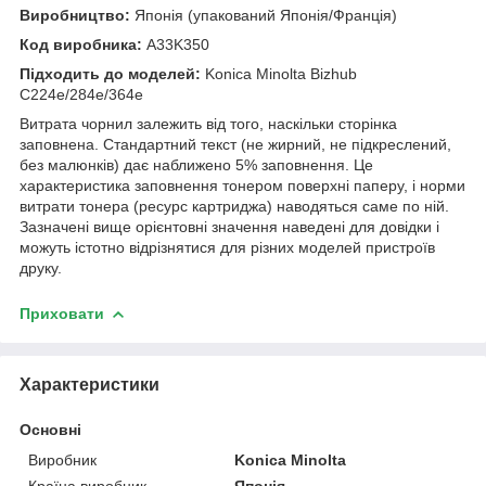
Виробництво:
Японія (упакований Японія/Франція)
Код виробника:
A33K350
Підходить до моделей:
Konica Minolta Bizhub
C224e/284e/364e
Витрата чорнил залежить від того, наскільки сторінка
заповнена. Стандартний текст (не жирний, не підкреслений,
без малюнків) дає наближено 5% заповнення. Це
характеристика заповнення тонером поверхні паперу, і норми
витрати тонера (ресурс картриджа) наводяться саме по ній.
Зазначені вище орієнтовні значення наведені для довідки і
можуть істотно відрізнятися для різних моделей пристроїв
друку.
Приховати
Характеристики
Основні
Виробник
Konica Minolta
Країна виробник
Японія