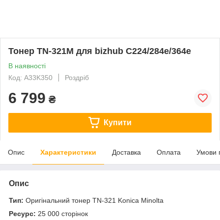
Тонер TN-321M для bizhub C224/284e/364e
В наявності
Код: A33K350
Роздріб
6 799
₴
Купити
Опис
Характеристики
Доставка
Оплата
Умови 
Опис
Тип:
Оригінальний тонер TN-321 Konica Minolta
Ресурс:
25 000 сторінок