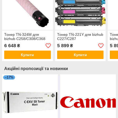
Тонер TN-324M для
Тонер TN-221Y для bizhub
Тон
bizhub C258/C308/C368
C227/C287
bizh
6 648
5 899
5 8
₴
₴
Купити
Купити
Акційні пропозиції та новинки
–17%