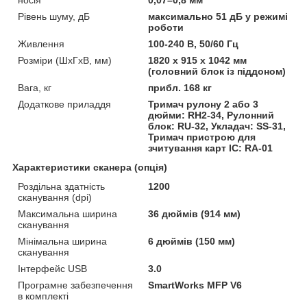
Рівень шуму, дБ
максимально 51 дБ у режимі
роботи
Живлення
100-240 В, 50/60 Гц
Розміри (ШхГхВ, мм)
1820 x 915 x 1042 мм
(головний блок із піддоном)
Вага, кг
прибл. 168 кг
Додаткове приладдя
Тримач рулону 2 або 3
дюйми: RH2-34, Рулонний
блок: RU-32, Укладач: SS-31,
Тримач пристрою для
зчитування карт IC: RA-01
Характеристики сканера (опція)
Роздільна здатність
1200
сканування (dpi)
Максимальна ширина
36 дюймів (914 мм)
сканування
Мінімальна ширина
6 дюймів (150 мм)
сканування
Інтерфейс USB
3.0
Програмне забезпечення
SmartWorks MFP V6
в комплекті