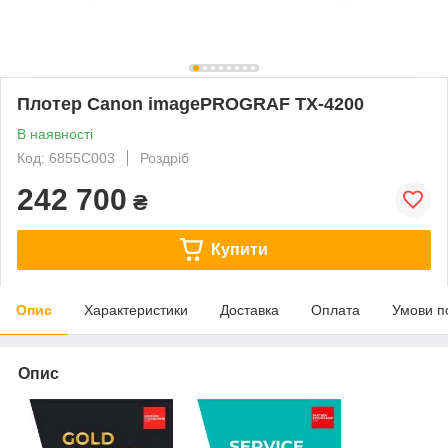
Плотер Canon imagePROGRAF TX-4200
В наявності
Код: 6855C003
Роздріб
242 700
₴
Купити
Опис
Характеристики
Доставка
Оплата
Умови п
Опис