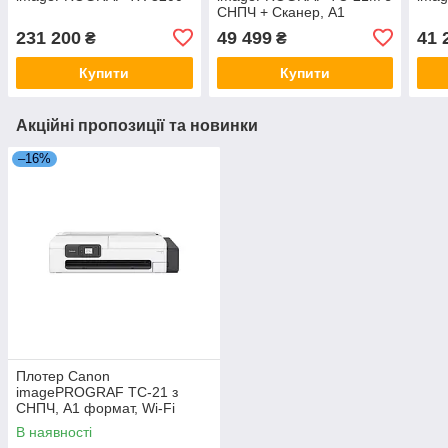
СНПЧ + Сканер, A1
формат, Wi-Fi
231 200
49 499
41 
₴
₴
Купити
Купити
Акційні пропозиції та новинки
–16%
Плотер Canon
imagePROGRAF TC-21 з
СНПЧ, A1 формат, Wi-Fi
В наявності