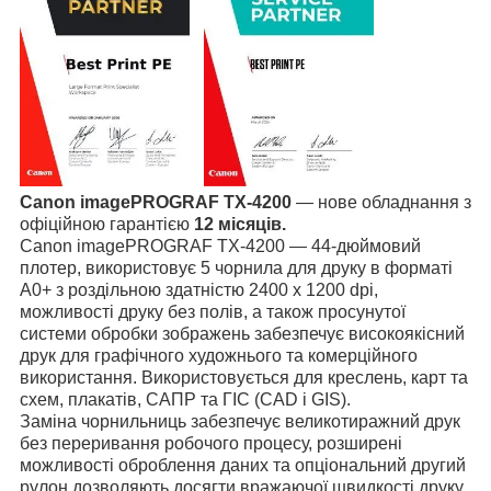
Canon imagePROGRAF TX-4200
— нове обладнання з
офіційною гарантією
12 місяців.
Canon imagePROGRAF TX-4200 — 44-дюймовий
плотер, використовує 5 чорнила для друку в форматі
А0+ з роздільною здатністю 2400 x 1200 dpi,
можливості друку без полів, а також просунутої
системи обробки зображень забезпечує високоякісний
друк для графічного художнього та комерційного
використання. Використовується для креслень, карт та
схем, плакатів, САПР та ГІС (CAD i GIS).
Заміна чорнильниць
забезпечує
в
еликотиражний друк
без переривання робочого процесу, розширені
можливості оброблення даних та опціональний другий
рулон дозволяють досягти вражаючої швидкості друку.