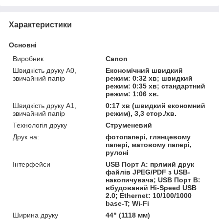
Характеристики
Основні
Виробник
Canon
Швидкість друку А0,
Економічний швидкий
звичайний папір
режим: 0:32 хв; швидкий
режим: 0:35 хв; стандартний
режим: 1:06 хв.
Швидкість друку А1,
0:17 хв (швидкий економний
звичайний папір
режим), 3,3 стор./хв.
Технологія друку
Струменевий
Друк на:
фотопапері, глянцевому
папері, матовому папері,
рулоні
Інтерфейси
USB Порт A: прямий друк
файлів JPEG/PDF з USB-
накопичувача; USB Порт B:
вбудований Hi-Speed USB
2.0; Ethernet: 10/100/1000
base-T; Wi-Fi
Ширина друку
44" (1118 мм)