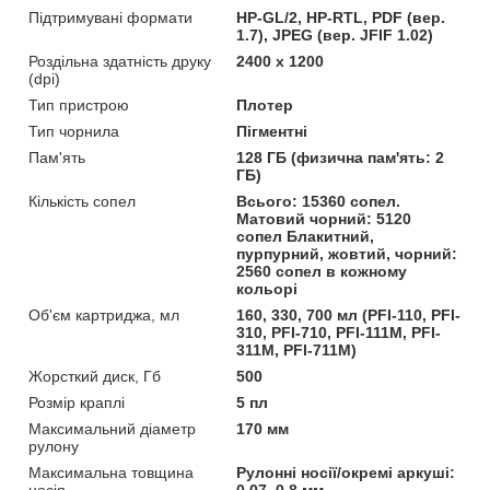
Підтримувані формати
HP-GL/2, HP-RTL, PDF (вер.
1.7), JPEG (вер. JFIF 1.02)
Роздільна здатність друку
2400 х 1200
(dpi)
Тип пристрою
Плотер
Тип чорнила
Пігментні
Пам'ять
128 ГБ (физична пам'ять: 2
ГБ)
Кількість сопел
Всього: 15360 сопел.
Матовий чорний: 5120
сопел Блакитний,
пурпурний, жовтий, чорний:
2560 сопел в кожному
кольорі
Об'єм картриджа, мл
160, 330, 700 мл (PFI-110, PFI-
310, PFI-710, PFI-111M, PFI-
311M, PFI-711M)
Жорсткий диск, Гб
500
Розмір краплі
5 пл
Максимальний діаметр
170 мм
рулону
Максимальна товщина
Рулонні носії/окремі аркуші:
носія
0,07–0,8 мм