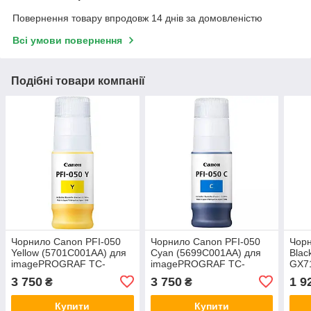
Повернення товару впродовж 14 днів за домовленістю
Всі умови повернення
Подібні товари компанії
Чорнило Canon PFI-050
Чорнило Canon PFI-050
Чорн
Yellow (5701C001AA) для
Cyan (5699C001AA) для
Blac
imagePROGRAF TC-
imagePROGRAF TC-
GX71
20/TC-20M/TC-21/TC-21M
20/TC-20M/TC-21/TC-21M
(44
3 750
3 750
1 9
₴
₴
Купити
Купити