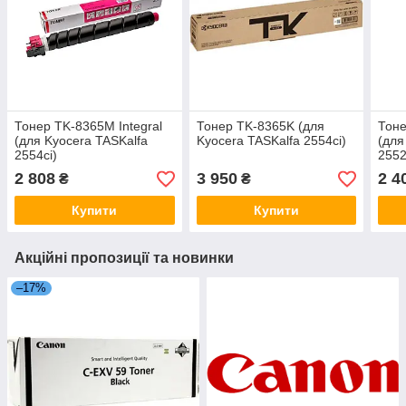
Тонер TK-8365M Integral
Тонер TK-8365K (для
Тоне
(для Kyocera TASKalfa
Kyocera TASKalfa 2554ci)
(для
2554ci)
2552
2 808
3 950
2 4
₴
₴
Купити
Купити
Акційні пропозиції та новинки
–17%