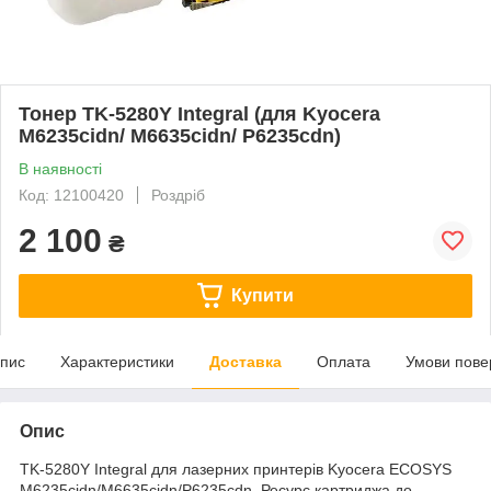
Тонер TK-5280Y Integral (для Kyocera
M6235cidn/ M6635cidn/ P6235cdn)
В наявності
Код: 12100420
Роздріб
2 100
₴
Купити
пис
Характеристики
Доставка
Оплата
Умови пове
Опис
TK-5280Y Integral для лазерних принтерів Kyocera ECOSYS
M6235cidn/M6635cidn/P6235cdn. Ресурс картриджа до