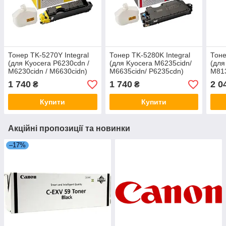
Тонер TK-5270Y Integral
Тонер TK-5280K Integral
Тоне
(для Kyocera P6230cdn /
(для Kyocera M6235cidn/
(для
M6230cidn / M6630cidn)
M6635cidn/ P6235cdn)
M813
1 740
1 740
2 0
₴
₴
Купити
Купити
Акційні пропозиції та новинки
–17%