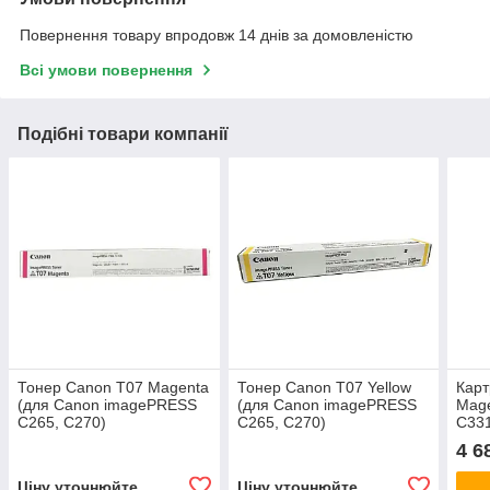
Повернення товару впродовж 14 днів за домовленістю
Всі умови повернення
Подібні товари компанії
Тонер Canon T07 Magenta
Тонер Canon T07 Yellow
Карт
(для Canon imagePRESS
(для Canon imagePRESS
Mag
C265, C270)
C265, C270)
C331
(70
4 6
Ціну уточнюйте
Ціну уточнюйте