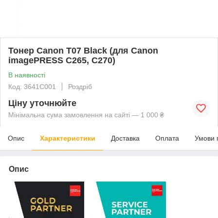
Тонер Canon T07 Black (для Canon
imagePRESS C265, C270)
В наявності
Код: 3641C001
Роздріб
Ціну уточнюйте
Мінімальна сума замовлення на сайті — 1 000 ₴
Опис
Характеристики
Доставка
Оплата
Умови 
Опис