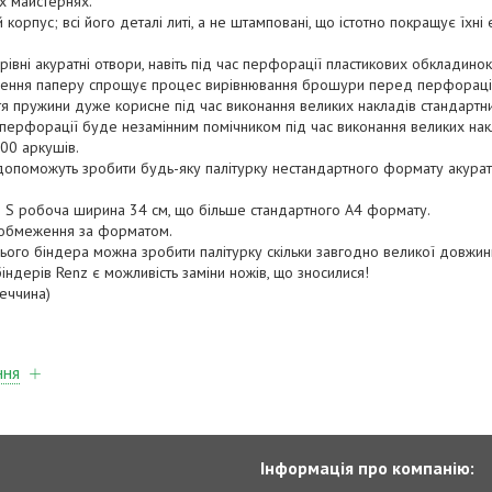
их майстернях.
орпус; всі його деталі литі, а не штамповані, що істотно покращує їхні е
рівні акуратні отвори, навіть під час перфорації пластикових обкладинок
ження паперу спрощує процес вирівнювання брошури перед перфораці
я пружини дуже корисне під час виконання великих накладів стандартни
перфорації буде незамінним помічником під час виконання великих нак
00 аркушів.
 допоможуть зробити будь-яку палітурку нестандартного формату акура
 S робоча ширина 34 см, що більше стандартного А4 формату.
є обмеження за форматом.
ого біндера можна зробити палітурку скільки завгодно великої довжин
ндерів Renz є можливість заміни ножів, що зносилися!
еччина)
ння
Інформація про компанію: