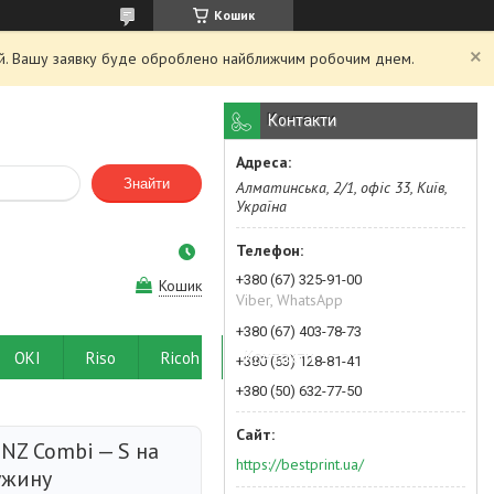
Кошик
ний. Вашу заявку буде оброблено найближчим робочим днем.
Контакти
Знайти
Алматинська, 2/1, офіс 33, Київ,
Україна
+380 (67) 325-91-00
Кошик
Viber, WhatsApp
+380 (67) 403-78-73
OKI
Riso
Ricoh
Контакти
+380 (63) 128-81-41
+380 (50) 632-77-50
NZ Combi — S на
https://bestprint.ua/
ужину