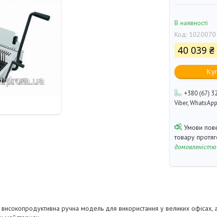
В наявності
Код:
1020070
40 039 ₴
Ку
+380 (67) 3
Viber, WhatsAp
товару протя
домовленістю
а, високопродуктивна ручна модель для використання у великих офісах, 