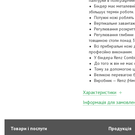
палітурки в поліграфічн
Біндер має металевий к
збільшує термін роботи.
Потужні ножі роблять 
Вертикальне заванта
Регулювання розкритт
Регулювання глибини 
товщиною стопи понад 3
Всі прибиральні ножі
професійно виконаним.
У біндера Renz Combi
До того ж він не ма
Тому за допомогою ць
Великою перевагою бі
Виробник — Renz (Нім
Характеристики
Інформація для замовле
Товари і послуги
Продукція