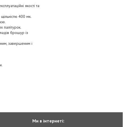
ксплуатаційні якості та
 щільністю 400 мк.
єю.
х палітурок.
ладів брошур із
тним, завершеним і
и.
Ми в інтернеті: