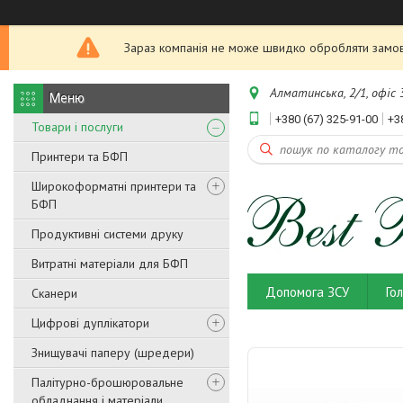
Зараз компанія не може швидко обробляти замовл
Алматинська, 2/1, офіс 3
+380 (67) 325-91-00
+3
Товари і послуги
Принтери та БФП
Широкоформатні принтери та
БФП
Продуктивні системи друку
Витратні матеріали для БФП
Допомога ЗСУ
Го
Сканери
Цифрові дуплікатори
Знищувачі паперу (шредери)
Палітурно-брошюровальне
обладнання і матеріали