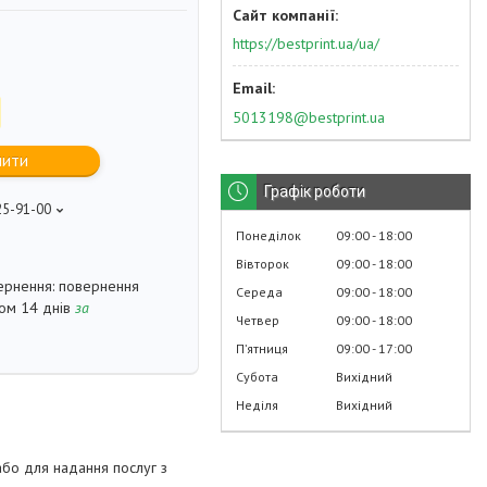
https://bestprint.ua/ua/
5013198@bestprint.ua
пити
Графік роботи
25-91-00
p
Понеділок
09:00
18:00
Вівторок
09:00
18:00
повернення
Середа
09:00
18:00
гом 14 днів
за
Четвер
09:00
18:00
Пʼятниця
09:00
17:00
Субота
Вихідний
Неділя
Вихідний
або для надання послуг з