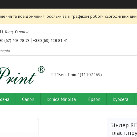
ення та повідомлення, оскільки за її графіком роботи сьогодні вихід
3, Київ, Україна
80 (67) 403-78-73
+380 (63) 128-81-41
ПП "Бест Прінт" (31107469)
ловна
Canon
Konica Minolta
Epson
Kyocera
Біндер RE
пласт. пр