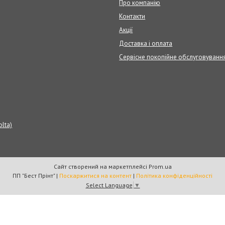
Про компанію
Контакти
Акції
Доставка і оплата
Сервісне покопійне обслуговуванн
olta)
Сайт створений на маркетплейсі
Prom.ua
ПП "Бест Прінт" |
Поскаржитися на контент
|
Політика конфіденційності
Select Language
▼