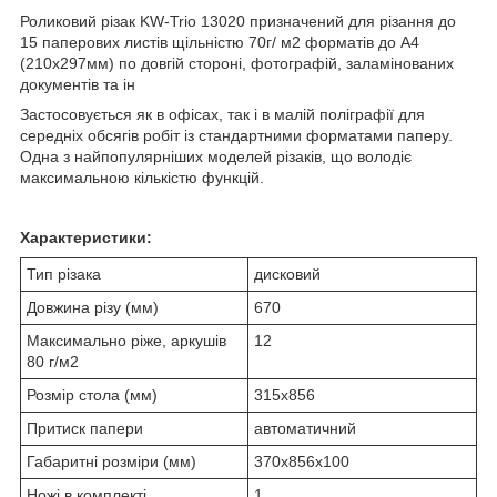
Роликовий різак KW-Trio 13020 призначений для різання до
15 паперових листів щільністю 70г/ м2 форматів до А4
(210х297мм) по довгій стороні, фотографій, заламінованих
документів та ін
Застосовується як в офісах, так і в малій поліграфії для
середніх обсягів робіт із стандартними форматами паперу.
Одна з найпопулярніших моделей різаків, що володіє
максимальною кількістю функцій.
Характеристики:
Тип різака
дисковий
Довжина різу (мм)
670
Максимально ріже, аркушів
12
80 г/м2
Розмір стола (мм)
315х856
Притиск папери
автоматичний
Габаритні розміри (мм)
370х856х100
Ножі в комплекті
1