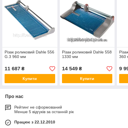
Різак роликовий Dahle 556
Різак роликовий Dahle 558
Різа
G.3 960 мм
1330 мм
360
11 687
14 549
9 9
₴
₴
Купити
Купити
Про нас
Рейтинг не сформований
Менше 5 відгуків за останній рік
Працює з 22.12.2010