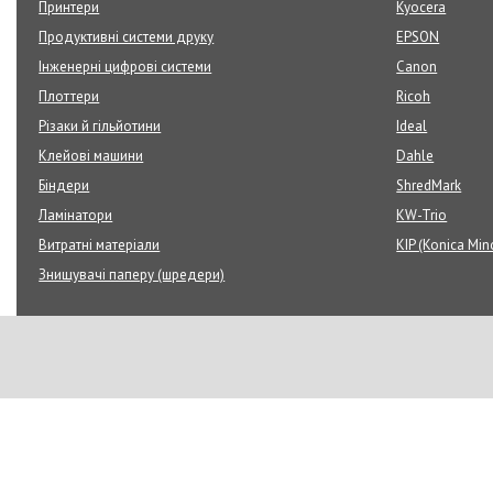
Принтери
Kyocera
Продуктивні системи друку
EPSON
Інженерні цифрові системи
Canon
Плоттери
Ricoh
Різаки й гільйотини
Ideal
Клейові машини
Dahle
Біндери
ShredMark
Ламінатори
KW-Trio
Витратні матеріали
KIP (Konica Min
Знищувачі паперу (шредери)