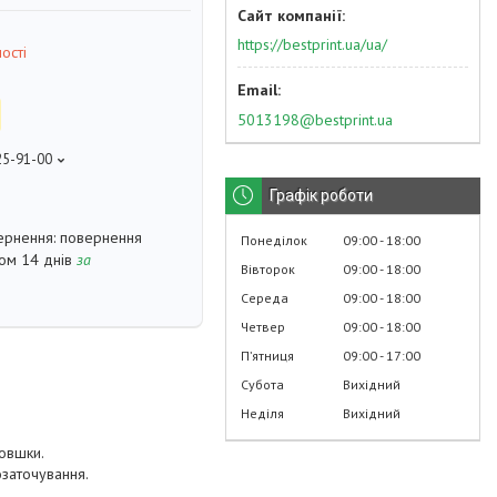
https://bestprint.ua/ua/
ості
5013198@bestprint.ua
25-91-00
p
Графік роботи
повернення
Понеділок
09:00
18:00
гом 14 днів
за
Вівторок
09:00
18:00
Середа
09:00
18:00
Четвер
09:00
18:00
Пʼятниця
09:00
17:00
Субота
Вихідний
Неділя
Вихідний
товшки.
озаточування.