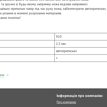
о та зручно в будь-якому напрямку ножа вздовж напрямної.
щільно притискає папір під час руху ножа, забезпечуючи автопритискач,
ію різання в момент розрізання матеріалів.
ання полотна!
)
920
2,5 мм
автопритискач
+
ння
Інформація про компанію:
Про компанію