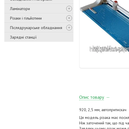
Ламінатори
Різаки і гільйотини
Післядрукарське обладнання
Зарядні станції
Опис товару
920, 2,5 мм, автопритискач
Ця модель різака має посил
Ніж заточений так, що під 
Завдяки цьому різак може п