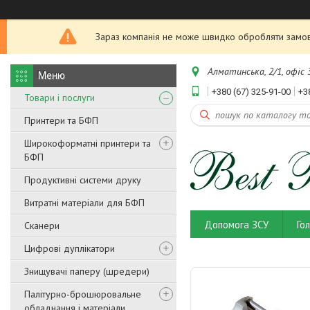
Зараз компанія не може швидко обробляти замовл
Алматинська, 2/1, офіс 3
+380 (67) 325-91-00
+3
Товари і послуги
Принтери та БФП
Широкоформатні принтери та
БФП
Продуктивні системи друку
Витратні матеріали для БФП
Допомога ЗСУ
Го
Сканери
Цифрові дуплікатори
Знищувачі паперу (шредери)
Палітурно-брошюровальне
обладнання і матеріали