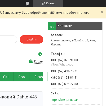
Кошик
ний. Вашу заявку буде оброблено найближчим робочим днем.
Контакти
Знайти
Алматинська, 2/1, офіс 33, Київ,
Україна
+380 (67) 325-91-00
Кошик
Viber, WhatsApp
+380 (67) 403-78-73
OKI
Riso
Ricoh
Контакти
+380 (63) 128-81-41
+380 (50) 632-77-50
ликовий Dahle 446
https://bestprint.ua/