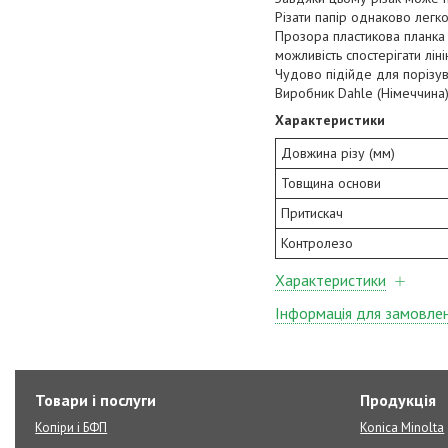
Різати папір однаково легк
Прозора пластикова планка 
можливість спостерігати лін
Чудово підійде для порізув
Виробник Dahle (Німеччина
Характеристики
Довжина різу (мм)
Товщина основи
Притискач
Контролезо
Характеристики
Інформація для замовле
Товари і послуги
Продукція
Копіри і БФП
Konica Minolta