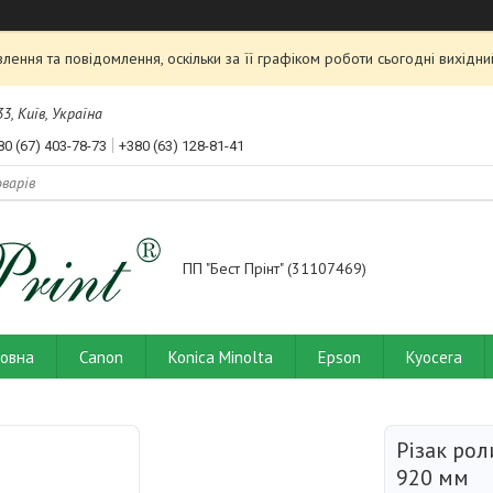
ення та повідомлення, оскільки за її графіком роботи сьогодні вихід
3, Київ, Україна
80 (67) 403-78-73
+380 (63) 128-81-41
ПП "Бест Прінт" (31107469)
ловна
Canon
Konica Minolta
Epson
Kyocera
Різак ро
920 мм