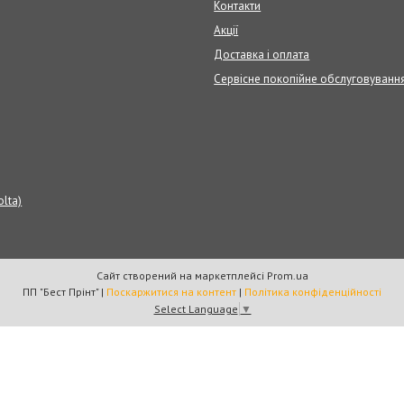
Контакти
Акції
Доставка і оплата
Сервісне покопійне обслуговуванн
olta)
Сайт створений на маркетплейсі
Prom.ua
ПП "Бест Прінт" |
Поскаржитися на контент
|
Політика конфіденційності
Select Language
▼