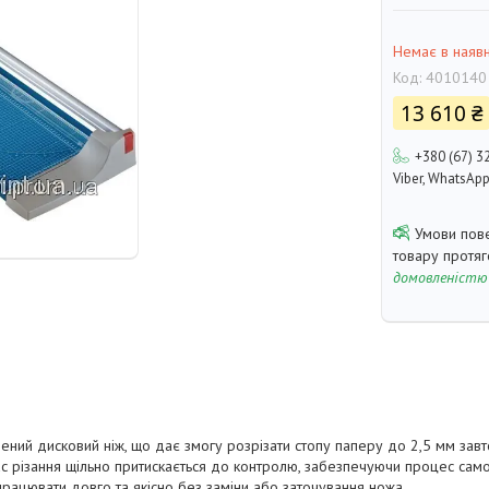
Немає в наявн
Код:
4010140
13 610 ₴
+380 (67) 3
Viber, WhatsAp
товару протя
домовленістю
ений дисковий ніж, що дає змогу розрізати стопу паперу до 2,5 мм зав
час різання щільно притискається до контролю, забезпечуючи процес сам
рацювати довго та якісно без заміни або заточування ножа.