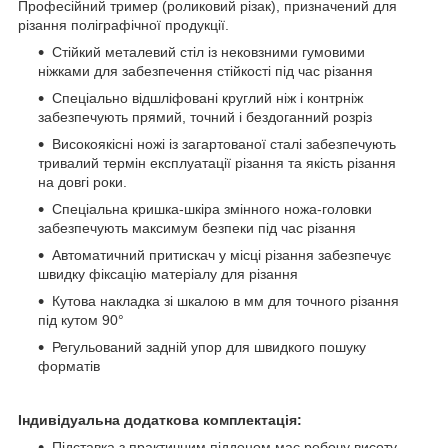
Професійний тример (роликовий різак), призначений для
різання поліграфічної продукції.
Стійкий металевий стіл із нековзними гумовими
ніжками для забезпечення стійкості під час різання
Спеціально відшліфовані круглий ніж і контрніж
забезпечують прямий, точний і бездоганний розріз
Високоякісні ножі із загартованої сталі забезпечують
тривалий термін експлуатації різання та якість різання
на довгі роки.
Спеціальна кришка-шкіра змінного ножа-головки
забезпечують максимум безпеки під час різання
Автоматичний притискач у місці різання забезпечує
швидку фіксацію матеріалу для різання
Кутова накладка зі шкалою в мм для точного різання
під кутом 90°
Регульований задній упор для швидкого пошуку
форматів
Індивідуальна додаткова комплектація:
Підставка з практичним піддоном має робочу висоту