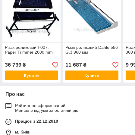
Різак роликовий I-007,
Різак роликовий Dahle 556
Різа
Paper Trimmer 2000 mm
G.3 960 мм
360
36 739
11 687
9 9
₴
₴
Купити
Купити
Про нас
Рейтинг не сформований
Менше 5 відгуків за останній рік
Працює з 22.12.2010
м. Київ