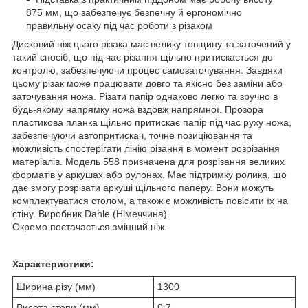
875 мм, що забезпечує безпечну й ергономічно
правильну осаку під час роботи з різаком
Дисковий ніж цього різака має велику товщину та заточений у
такий спосіб, що під час різання щільно притискається до
контролю, забезпечуючи процес самозаточування. Завдяки
цьому різак може працювати довго та якісно без заміни або
заточування ножа. Різати папір однаково легко та зручно в
будь-якому напрямку ножа вздовж напрямної. Прозора
пластикова планка щільно притискає папір під час руху ножа,
забезпечуючи автопритискач, точне позиціювання та
можливість спостерігати лінію різання в момент розрізання
матеріалів. Модель 558 призначена для розрізання великих
форматів у аркушах або рулонах. Має підтримку ролика, що
дає змогу розрізати аркуші щільного паперу. Вони можуть
комплектуватися столом, а також є можливість повісити їх на
стіну. Виробник Dahle (Німеччина).
Окремо постачається змінний ніж.
Характеристики:
Ширина різу (мм)
1300
Висота стопи (мм)
0,7