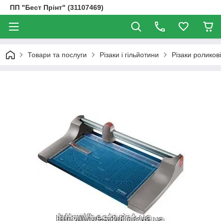
ПП "Бест Прінт" (31107469)
Товари та послуги
Різаки і гільйотини
Різаки роликові