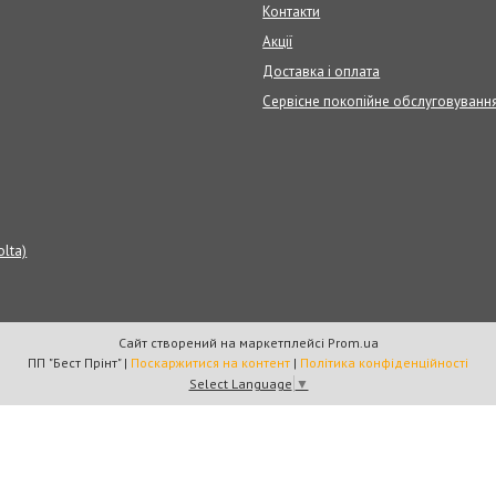
Контакти
Акції
Доставка і оплата
Сервісне покопійне обслуговуванн
olta)
Сайт створений на маркетплейсі
Prom.ua
ПП "Бест Прінт" |
Поскаржитися на контент
|
Політика конфіденційності
Select Language
▼