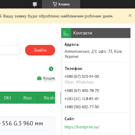
Кошик
ний. Вашу заявку буде оброблено найближчим робочим днем.
Контакти
Знайти
Алматинська, 2/1, офіс 33, Київ,
Україна
+380 (67) 325-91-00
Кошик
Viber, WhatsApp
+380 (67) 403-78-73
OKI
Riso
Ricoh
Контакти
+380 (63) 128-81-41
+380 (50) 632-77-50
 556 G.3 960 мм
https://bestprint.ua/