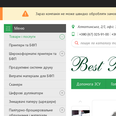
Зараз компанія не може швидко обробляти замовл
Алматинська, 2/1, офіс 3
+380 (67) 325-91-00
+3
Товари і послуги
Принтери та БФП
Широкоформатні принтери та
БФП
Продуктивні системи друку
Витратні матеріали для БФП
Допомога ЗСУ
Го
Сканери
Цифрові дуплікатори
Знищувачі паперу (шредери)
Палітурно-брошюровальне
обладнання і матеріали