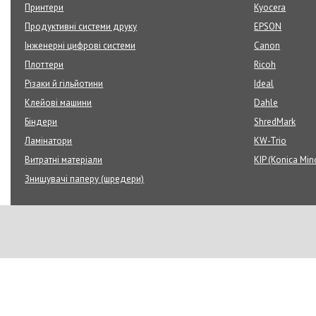
Принтери
Kyocera
Продуктивні системи друку
EPSON
Інженерні цифрові системи
Canon
Плоттери
Ricoh
Різаки й гільйотини
Ideal
Клейові машини
Dahle
Біндери
ShredMark
Ламінатори
KW-Trio
Витратні матеріали
KIP (Konica Min
Знищувачі паперу (шредери)