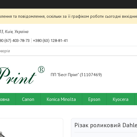
ення та повідомлення, оскільки за її графіком роботи сьогодні вихід
3, Київ, Україна
80 (67) 403-78-73
+380 (63) 128-81-41
ПП "Бест Прінт" (31107469)
ловна
Canon
Konica Minolta
Epson
Kyocera
Різак роликовий Dahle