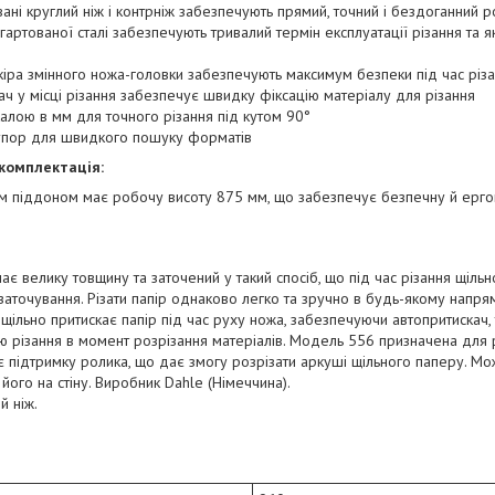
ані круглий ніж і контрніж забезпечують прямий, точний і бездоганний р
агартованої сталі забезпечують тривалий термін експлуатації різання та як
іра змінного ножа-головки забезпечують максимум безпеки під час різ
ач у місці різання забезпечує швидку фіксацію матеріалу для різання
калою в мм для точного різання під кутом 90°
 упор для швидкого пошуку форматів
 комплектація:
им піддоном має робочу висоту 875 мм, що забезпечує безпечну й ерго
ає велику товщину та заточений у такий спосіб, що під час різання щіль
аточування. Різати папір однаково легко та зручно в будь-якому напря
щільно притискає папір під час руху ножа, забезпечуючи автопритискач,
нію різання в момент розрізання матеріалів. Модель 556 призначена для
 підтримку ролика, що дає змогу розрізати аркуші щільного паперу. Мо
 його на стіну. Виробник Dahle (Німеччина).
й ніж.