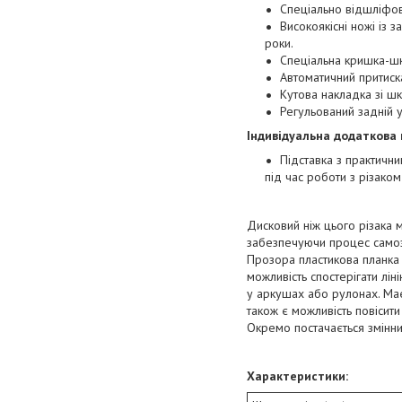
Спеціально відшліфов
Високоякісні ножі із з
роки.
Спеціальна кришка-шк
Автоматичний притиск
Кутова накладка зі ш
Регульований задній
Індивідуальна додаткова
Підставка з практичн
під час роботи з різаком
Дисковий ніж цього різака м
забезпечуючи процес самоз
Прозора пластикова планка 
можливість спостерігати лі
у аркушах або рулонах. Має
також є можливість повісити
Окремо постачається змінни
Характеристики: