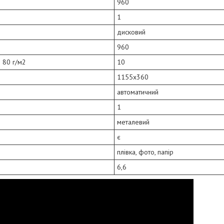
960
1
дисковий
960
 80 г/м2
10
1155x360
автоматичний
1
металевий
є
плівка, фото, папір
6,6