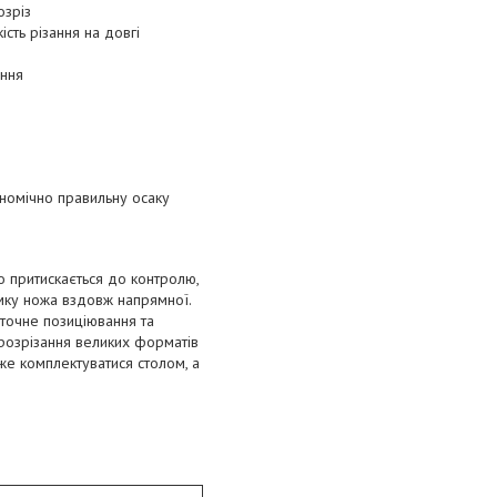
озріз
ість різання на довгі
ання
номічно правильну осаку
но притискається до контролю,
мку ножа вздовж напрямної.
 точне позиціювання та
 розрізання великих форматів
же комплектуватися столом, а