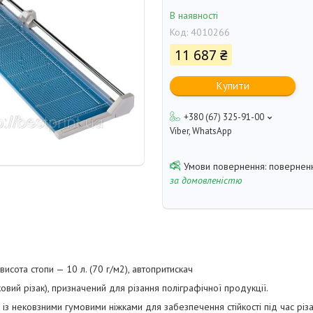
В наявності
Код:
4010266
11 687 ₴
Купити
+380 (67) 325-91-00
Viber, WhatsApp
поверненн
за домовленістю
исота стопи — 10 л. (70 г/м2), автопритискач
вий різак), призначений для різання поліграфічної продукції.
л із нековзними гумовими ніжками для забезпечення стійкості під час рі