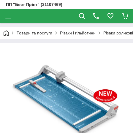
ПП "Бест Прінт" (31107469)
Товари та послуги
Різаки і гільйотини
Різаки роликові