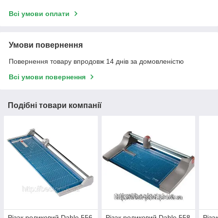
Всі умови оплати
Умови повернення
Повернення товару впродовж 14 днів за домовленістю
Всі умови повернення
Подібні товари компанії
Різак роликовий Dahle 556
Різак роликовий Dahle 558
Різа