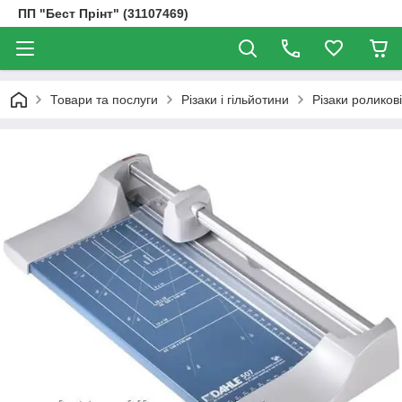
ПП "Бест Прінт" (31107469)
Товари та послуги
Різаки і гільйотини
Різаки роликові