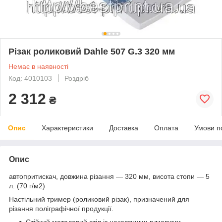
Різак роликовий Dahle 507 G.3 320 мм
Немає в наявності
Код: 4010103
Роздріб
2 312
₴
Опис
Характеристики
Доставка
Оплата
Умови п
Опис
автопритискач, довжина різання — 320 мм, висота стопи — 5
л. (70 г/м2)
Настільний тример (роликовий різак), призначений для
різання поліграфічної продукції.
Стійкий металевий стіл із нековзними гумовими