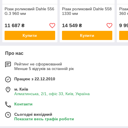
Різак роликовий Dahle 556
Різак роликовий Dahle 558
Різа
G.3 960 мм
1330 мм
360
11 687
14 549
9 9
₴
₴
Купити
Купити
Про нас
Рейтинг не сформований
Менше 5 відгуків за останній рік
Працює з 22.12.2010
м. Київ
Алматинська, 2/1, офіс 33, Київ, Україна
Контакти
Сьогодні вихідний
Показати весь графік роботи