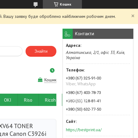
Кошик
ний. Вашу заявку буде оброблено найближчим робочим днем.
Контакти
Знайти
Алматинська, 2/1, офіс 33, Київ,
Україна
+380 (67) 325-91-00
Кошик
Viber, WhatsApp
+380 (67) 403-78-73
OKI
Riso
Ricoh
Контакти
+380 (63) 128-81-41
+380 (50) 632-77-50
EXV64 TONER
https://bestprint.ua/
для Canon C3926i