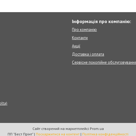
Інформація про компанію:
Про компанію
Контакти
Акції
Доставка і оплата
Сервісне покопійне обслуговуванн
olta)
Сайт створений на маркетплейсі
Prom.ua
ПП "Бест Прінт" |
Поскаржитися на контент
|
Політика конфіденційності