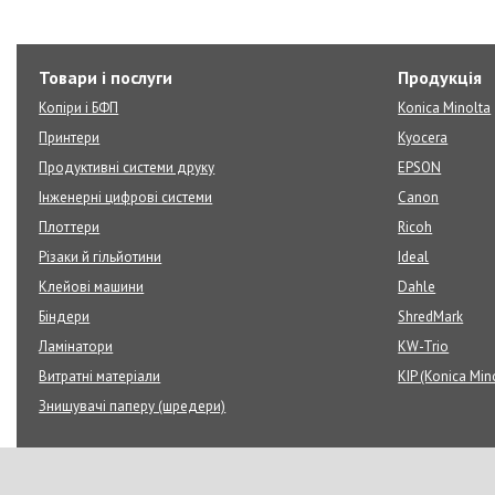
Товари і послуги
Продукція
Копіри і БФП
Konica Minolta
Принтери
Kyocera
Продуктивні системи друку
EPSON
Інженерні цифрові системи
Canon
Плоттери
Ricoh
Різаки й гільйотини
Ideal
Клейові машини
Dahle
Біндери
ShredMark
Ламінатори
KW-Trio
Витратні матеріали
KIP (Konica Min
Знищувачі паперу (шредери)