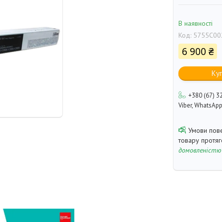
В наявності
Код:
5755C00
6 900 ₴
Ку
+380 (67) 3
Viber, WhatsAp
товару протя
домовленістю