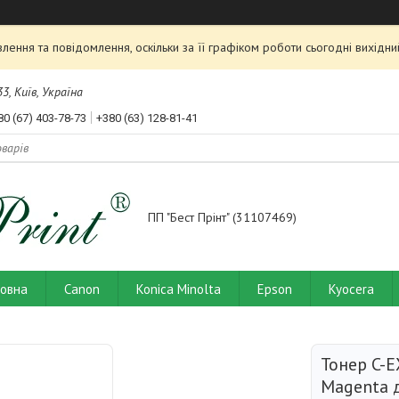
ення та повідомлення, оскільки за її графіком роботи сьогодні вихід
3, Київ, Україна
80 (67) 403-78-73
+380 (63) 128-81-41
ПП "Бест Прінт" (31107469)
ловна
Canon
Konica Minolta
Epson
Kyocera
Тонер C-
Magenta 