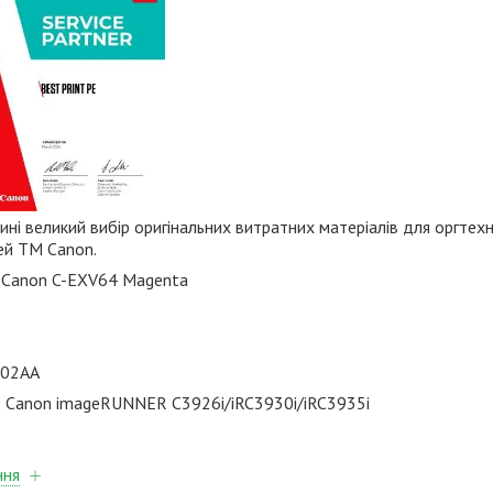
ні великий вибір оригінальних витратних матеріалів для оргтехн
ей TM Canon.
 Canon C-EXV64 Magenta
02AA
:
Canon
imageRUNNER
C3926i/iRC3930i/iRC3935i
ння