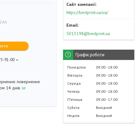
https://bestprint.ua/ua/
2AA
5013198@bestprint.ua
пити
Графік роботи
25-91-00
p
Понеділок
09:00
18:00
Вівторок
09:00
18:00
повернення
Середа
09:00
18:00
гом 14 днів
за
Четвер
09:00
18:00
Пʼятниця
09:00
17:00
Субота
Вихідний
Неділя
Вихідний