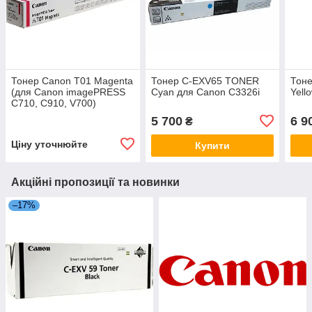
Тонер Canon T01 Magenta
Тонер C-EXV65 TONER
Тон
(для Canon imagePRESS
Cyan для Canon C3326i
Yell
C710, C910, V700)
5 700
6 9
₴
Ціну уточнюйте
Купити
Акційні пропозиції та новинки
–17%