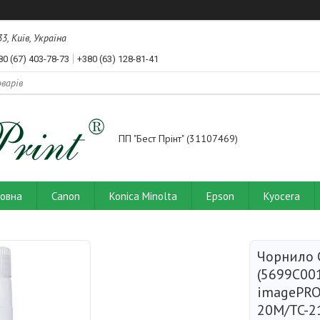
3, Київ, Україна
80 (67) 403-78-73
+380 (63) 128-81-41
ПП "Бест Прінт" (31107469)
ловна
Canon
Konica Minolta
Epson
Kyocera
Чорнило 
(5699C00
imagePRO
20M/TC-2