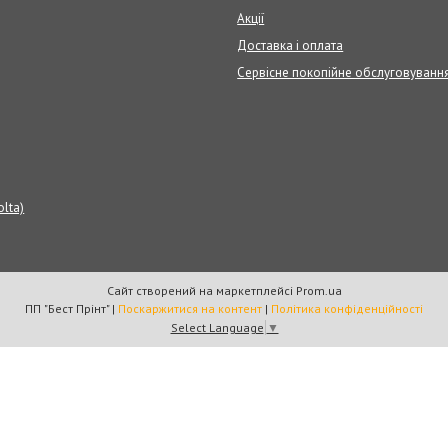
Акції
Доставка і оплата
Сервісне покопійне обслуговуванн
olta)
Сайт створений на маркетплейсі
Prom.ua
ПП "Бест Прінт" |
Поскаржитися на контент
|
Політика конфіденційності
Select Language
▼