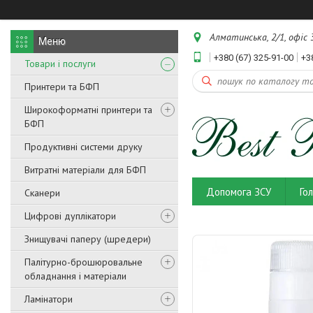
Алматинська, 2/1, офіс 3
+380 (67) 325-91-00
+3
Товари і послуги
Принтери та БФП
Широкоформатні принтери та
БФП
Продуктивні системи друку
Витратні матеріали для БФП
Допомога ЗСУ
Го
Сканери
Цифрові дуплікатори
Знищувачі паперу (шредери)
Палітурно-брошюровальне
обладнання і матеріали
Ламінатори