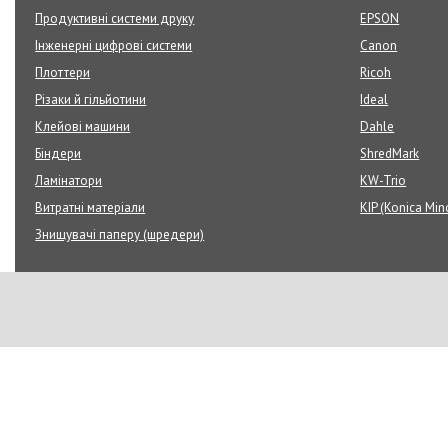
Продуктивні системи друку
EPSON
Інженерні цифрові системи
Canon
Плоттери
Ricoh
Різаки й гільйотини
Ideal
Клейові машини
Dahle
Біндери
ShredMark
Ламінатори
KW-Trio
Витратні матеріали
KIP (Konica Min
Знищувачі паперу (шредери)