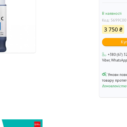
В наявності
Код:
5699C00
3 750 ₴
Ку
+380 (67) 3
Viber, WhatsAp
товару протя
домовленістю