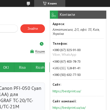
Кошик
Контакти
Знайти
Алматинська, 2/1, офіс 33, Київ,
Україна
+380 (67) 325-91-00
Кошик
Viber, WhatsApp
+380 (67) 403-78-73
OKI
Riso
Ricoh
Контакти
+380 (63) 128-81-41
+380 (50) 632-77-50
Canon PFI-050 Cyan
https://bestprint.ua/
1AA) для
GRAF TC-20/TC-
1/TC-21M
https://bestprint.ua/ua/