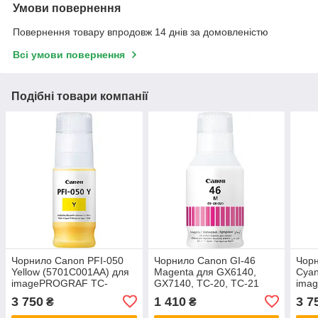
Умови повернення
Повернення товару впродовж 14 днів за домовленістю
Всі умови повернення
Подібні товари компанії
Чорнило Canon PFI-050
Чорнило Canon GI-46
Чорн
Yellow (5701C001AA) для
Magenta для GX6140,
Cyan
imagePROGRAF TC-
GX7140, TC-20, TC-21
ima
20/TC-20M/TC-21/TC-21M
(4428C001AA)
20/
3 750
1 410
3 7
₴
₴