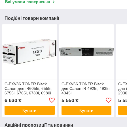
Всі умови повернення
Подібні товари компанії
C-EXV36 TONER Black
C-EXV66 TONER Black
C-E
Canon для iR6055i, 6555i,
для Canon iR 4925i, 4935i,
для 
6755i, 6765i, 6780i, 6980i
4945i
2930
(56K)
6 630
5 550
5 5
₴
₴
Купити
Купити
Акційні пропозиції та новинки