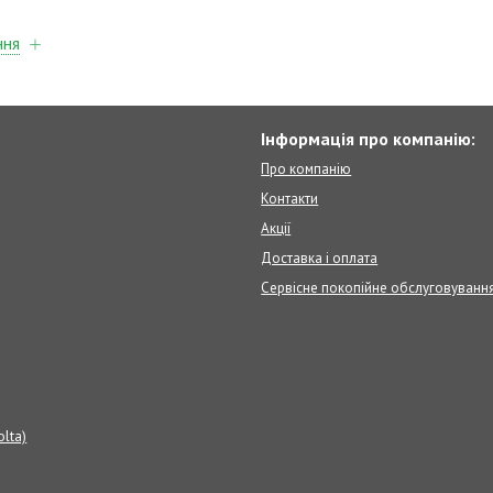
ння
Інформація про компанію:
Про компанію
Контакти
Акції
Доставка і оплата
Сервісне покопійне обслуговуванн
olta)