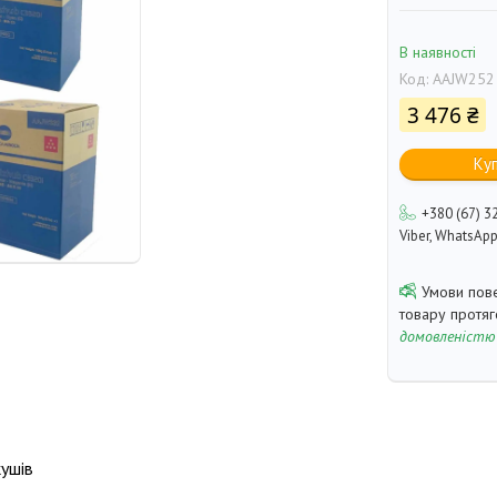
В наявності
Код:
AAJW252
3 476 ₴
Ку
+380 (67) 3
Viber, WhatsAp
товару протя
домовленістю
кушів