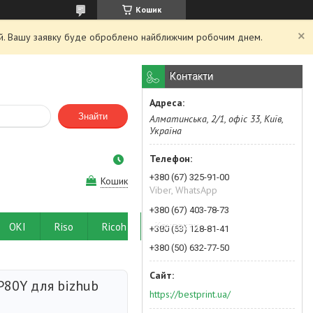
Кошик
ний. Вашу заявку буде оброблено найближчим робочим днем.
Контакти
Знайти
Алматинська, 2/1, офіс 33, Київ,
Україна
+380 (67) 325-91-00
Кошик
Viber, WhatsApp
+380 (67) 403-78-73
OKI
Riso
Ricoh
Контакти
+380 (63) 128-81-41
+380 (50) 632-77-50
P80Y для bizhub
https://bestprint.ua/