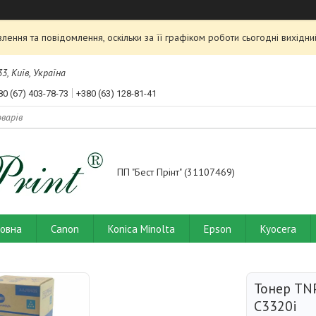
ення та повідомлення, оскільки за її графіком роботи сьогодні вихід
3, Київ, Україна
80 (67) 403-78-73
+380 (63) 128-81-41
ПП "Бест Прінт" (31107469)
ловна
Canon
Konica Minolta
Epson
Kyocera
Тонер TN
C3320i