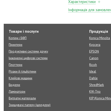
Характеристики
Інформація для замовле
Товари і послуги
Продукція
Копіри і БФП
Konica Minolta
Принтери
Kyocera
Продуктивні системи друку
EPSON
Інженерні цифрові системи
Canon
Плоттери
Ricoh
Різаки й гільйотини
Ideal
Клейові машини
Dahle
Біндери
ShredMark
Ламінатори
KW-Trio
Витратні матеріали
KIP (Konica Min
Знищувачі паперу (шредери)