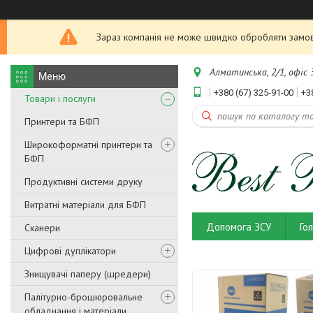
Зараз компанія не може швидко обробляти замовл
Алматинська, 2/1, офіс 3
+380 (67) 325-91-00
+3
Товари і послуги
Принтери та БФП
Широкоформатні принтери та
БФП
Продуктивні системи друку
Витратні матеріали для БФП
Допомога ЗСУ
Го
Сканери
Цифрові дуплікатори
Знищувачі паперу (шредери)
Палітурно-брошюровальне
обладнання і матеріали