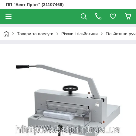
ПП "Бест Прінт" (31107469)
Товари та послуги
Різаки і гільйотини
Гільйотини руч