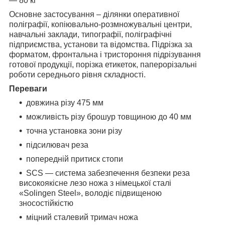
— 80 кг
Основне застосування – ділянки оперативної
поліграфії, копіювально-розмножувальні центри,
навчальні заклади, типографії, поліграфічні
підприємства, установи та відомства. Підрізка за
форматом, фронтальна і тристороння підрізування
готової продукції, порізка етикеток, паперорізальні
роботи середнього рівня складності.
Переваги
довжина різу 475 мм
можливість різу брошур товщиною до 40 мм
точна установка зони різу
підсилювач реза
попередній притиск стопи
SCS — система забезпечення безпеки реза
високоякісне лезо ножа з німецької сталі
«Solingen Steel», володіє підвищеною
зносостійкістю
міцний сталевий тримач ножа