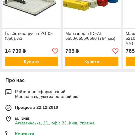
Гільйотина ручна YG-05
Марзан для IDEAL
Марз
(858), A3
6550/6655/6660 (764 мм)
5210
мм)
14 739
765
765
₴
₴
Купити
Купити
Про нас
Рейтинг не сформований
Менше 5 відгуків за останній рік
Працює з 22.12.2010
м. Київ
Алматинська, 2/1, офіс 33, Київ, Україна
Контакти