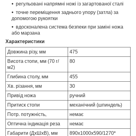
регульовані напрямні ножі із загартованої сталі
точне переміщення заднього упору (затла) за
допомогою рукоятки
вдосконалена система безпеки при заміні ножа
або марзана
Характеристики
Довжина різу, мм
475
Висота стопи, мм (70 г/
80
м2)
Глибина столу, мм
455
Хв. різання, мм
30
Привід ножа
ручний
Притиск стопи
механічний (шпиндель)
Потр. потужність,
немає
Оптична індикація реза
немає
Габарити (ДхШхВ), мм
890х1000х590/1270*