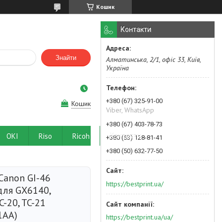
Кошик
Контакти
Знайти
Алматинська, 2/1, офіс 33, Київ,
Україна
+380 (67) 325-91-00
Кошик
Viber, WhatsApp
+380 (67) 403-78-73
OKI
Riso
Ricoh
Контакти
+380 (63) 128-81-41
+380 (50) 632-77-50
Canon GI-46
https://bestprint.ua/
для GX6140,
C-20, TC-21
1AA)
https://bestprint.ua/ua/