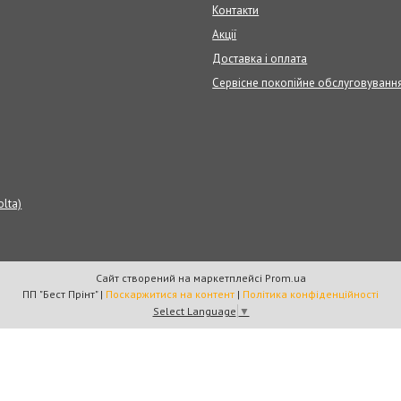
Контакти
Акції
Доставка і оплата
Сервісне покопійне обслуговуванн
olta)
Сайт створений на маркетплейсі
Prom.ua
ПП "Бест Прінт" |
Поскаржитися на контент
|
Політика конфіденційності
Select Language
▼