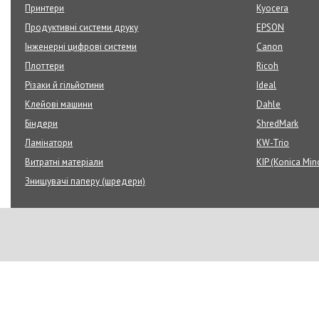
Принтери
Kyocera
Продуктивні системи друку
EPSON
Інженерні цифрові системи
Canon
Плоттери
Ricoh
Різаки й гільйотини
Ideal
Клейові машини
Dahle
Біндери
ShredMark
Ламінатори
KW-Trio
Витратні матеріали
KIP (Konica Min
Знищувачі паперу (шредери)