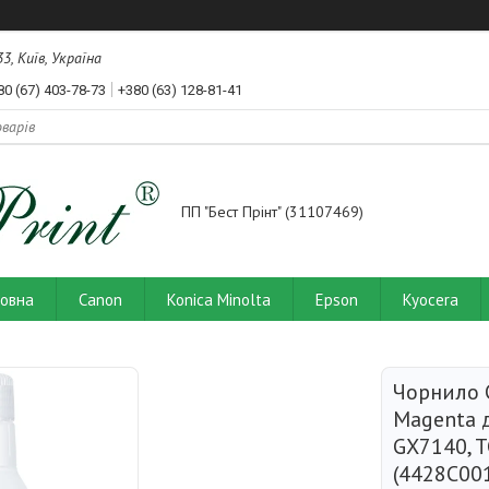
3, Київ, Україна
80 (67) 403-78-73
+380 (63) 128-81-41
ПП "Бест Прінт" (31107469)
ловна
Canon
Konica Minolta
Epson
Kyocera
Чорнило 
Magenta 
GX7140, T
(4428C00