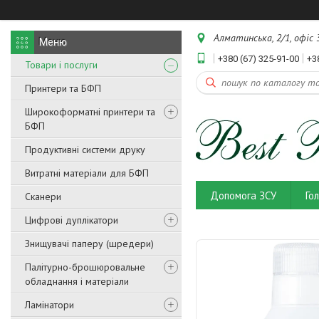
Алматинська, 2/1, офіс 3
+380 (67) 325-91-00
+3
Товари і послуги
Принтери та БФП
Широкоформатні принтери та
БФП
Продуктивні системи друку
Витратні матеріали для БФП
Допомога ЗСУ
Го
Сканери
Цифрові дуплікатори
Знищувачі паперу (шредери)
Палітурно-брошюровальне
обладнання і матеріали
Ламінатори