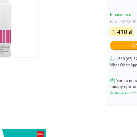
В наявності
Код:
4428C00
1 410 ₴
Ку
+380 (67) 3
Viber, WhatsAp
товару протя
домовленістю