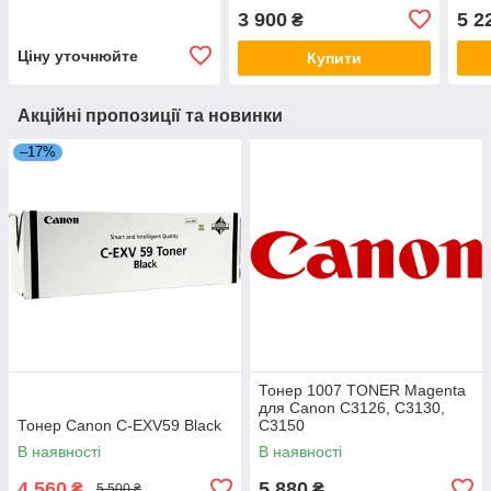
3 900
5 2
₴
Ціну уточнюйте
Купити
Акційні пропозиції та новинки
–17%
Тонер 1007 TONER Magenta
для Canon C3126, C3130,
Тонер Canon C-EXV59 Black
C3150
В наявності
В наявності
4 560
5 880
₴
₴
5 500 ₴