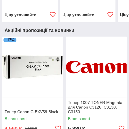
Ціну уточнюйте
Ціну уточнюйте
Цін
Акційні пропозиції та новинки
–17%
Тонер 1007 TONER Magenta
для Canon C3126, C3130,
Тонер Canon C-EXV59 Black
C3150
В наявності
В наявності
4 560
5 880
₴
₴
5 500 ₴