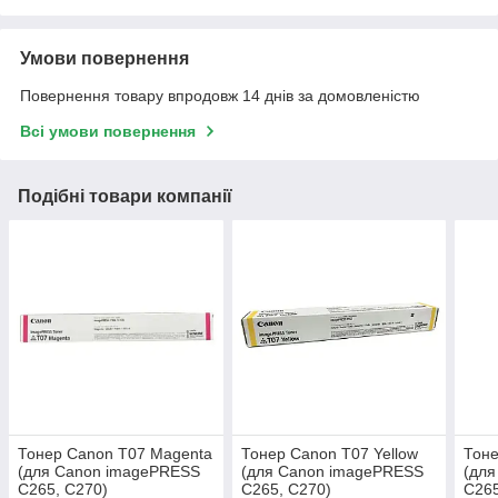
Умови повернення
Повернення товару впродовж 14 днів за домовленістю
Всі умови повернення
Подібні товари компанії
Тонер Canon T07 Magenta
Тонер Canon T07 Yellow
Тоне
(для Canon imagePRESS
(для Canon imagePRESS
(дл
C265, C270)
C265, C270)
C265