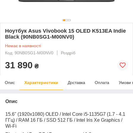
Ноутбук Asus Vivobook 15 OLED K513EA Indie
Black (90NB0SG1-M00NV0)
Немає в наявності
Код: 90NB0SG1-M00NV0
Роздріб
31 890
₴
Опис
Характеристики
Доставка
Оплата
Умови 
Опис
15.6" (1920x1080) OLED / Intel Core i5-1135G7 (1.7 - 4.1
ГГц) / RAM 16 ГБ / SSD 512 ГБ / Intel Iris Xe Graphics /
Wi-Fi