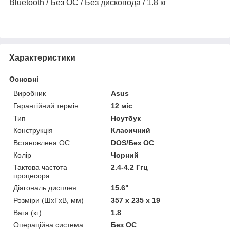
Bluetooth / Без ОС / Без дисковода / 1.8 кг
Характеристики
Основні
Виробник
Asus
Гарантійний термін
12 міс
Тип
Ноутбук
Конструкція
Класичний
Встановлена ОС
DOS/Без ОС
Колір
Чорний
Тактова частота
2.4-4.2 Ггц
процесора
Діагональ дисплея
15.6"
Розміри (ШхГхВ, мм)
357 x 235 x 19
Вага (кг)
1.8
Операційна система
Без OC