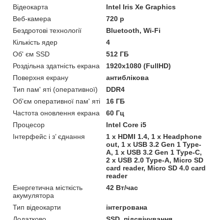
Відеокарта
Intel Iris Xe Graphics
Веб-камера
720 p
Бездротові технології
Bluetooth, Wi-Fi
Кількість ядер
4
Об' єм SSD
512 ГБ
Роздільна здатність екрана
1920х1080 (FullHD)
Поверхня екрану
антиблікова
Тип пам' яті (оперативної)
DDR4
Об'єм оперативної пам' яті
16 ГБ
Частота оновлення екрана
60 Гц
Процесор
Intel Core i5
Інтерфейс і з’ єднання
1 x HDMI 1.4, 1 x Headphone
out, 1 x USB 3.2 Gen 1 Type-
A, 1 x USB 3.2 Gen 1 Type-C,
2 x USB 2.0 Type-A, Micro SD
card reader, Micro SD 4.0 card
reader
Енергетична місткість
42 Вт/час
акумулятора
Тип відеокарти
інтегрована
Додатково
SSD, підсвічування