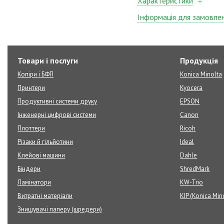
Характеристики
Інформація для замовле
Товари і послуги
Продукція
Копіри і БФП
Konica Minolta
Принтери
Kyocera
Продуктивні системи друку
EPSON
Інженерні цифрові системи
Canon
Плоттери
Ricoh
Різаки й гільйотини
Ideal
Клейові машини
Dahle
Біндери
ShredMark
Ламінатори
KW-Trio
Витратні матеріали
KIP (Konica Min
Знищувачі паперу (шредери)