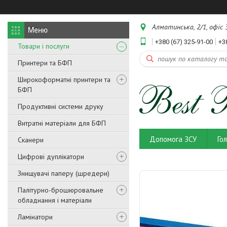
Алматинська, 2/1, офіс 3
+380 (67) 325-91-00
+3
Товари і послуги
Принтери та БФП
Широкоформатні принтери та
БФП
Продуктивні системи друку
Витратні матеріали для БФП
Допомога ЗСУ
Го
Сканери
Цифрові дуплікатори
Знищувачі паперу (шредери)
Палітурно-брошюровальне
обладнання і матеріали
Ламінатори