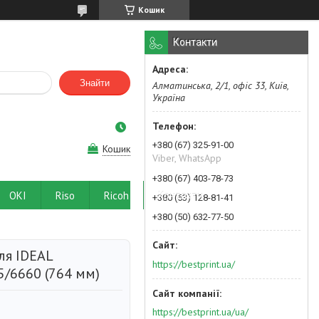
Кошик
Контакти
Знайти
Алматинська, 2/1, офіс 33, Київ,
Україна
+380 (67) 325-91-00
Кошик
Viber, WhatsApp
+380 (67) 403-78-73
OKI
Riso
Ricoh
Контакти
+380 (63) 128-81-41
+380 (50) 632-77-50
ля IDEAL
https://bestprint.ua/
5/6660 (764 мм)
https://bestprint.ua/ua/