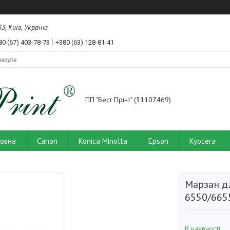
3, Київ, Україна
80 (67) 403-78-73
+380 (63) 128-81-41
ПП "Бест Прінт" (31107469)
ловна
Canon
Konica Minolta
Epson
Kyocera
Марзан д
6550/665
В наявності