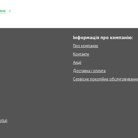
ння
Інформація про компанію:
Про компанію
Контакти
Акції
Доставка і оплата
Сервісне покопійне обслуговуванн
olta)