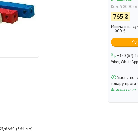
Код:
9000026
765 ₴
Мінімальна су
1 000 ₴
Ку
+380 (67) 3
Viber, WhatsAp
товару протя
домовленістю
55/6660 (764 мм)