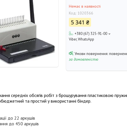
Немає в наявності
Код:
1020366
5 341 ₴
+380 (67) 325-91-00
Viber, WhatsApp
поверненн
за домовленістю
ання середніх обсягів робіт з брошурування пластиковою пружи
обюджетний та простий у використанні біндер.
ції до 22 аркушів
ння до 450 аркушів