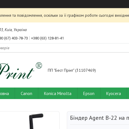
ення та повідомлення, оскільки за її графіком роботи сьогодні вихід
3, Київ, Україна
80 (67) 403-78-73
+380 (63) 128-81-41
ПП "Бест Прінт" (31107469)
ловна
Canon
Konica Minolta
Epson
Kyocera
Біндер Agent B-22 на 