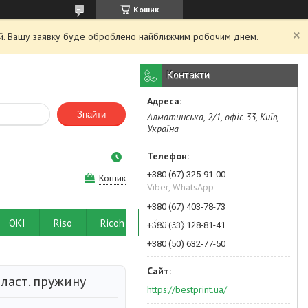
Кошик
ний. Вашу заявку буде оброблено найближчим робочим днем.
Контакти
Знайти
Алматинська, 2/1, офіс 33, Київ,
Україна
+380 (67) 325-91-00
Кошик
Viber, WhatsApp
+380 (67) 403-78-73
OKI
Riso
Ricoh
Контакти
+380 (63) 128-81-41
+380 (50) 632-77-50
пласт. пружину
https://bestprint.ua/