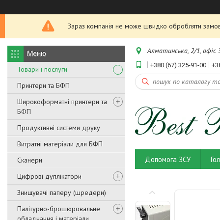
Зараз компанія не може швидко обробляти замовл
Алматинська, 2/1, офіс 3
+380 (67) 325-91-00
+3
Товари і послуги
Принтери та БФП
Широкоформатні принтери та
БФП
Продуктивні системи друку
Витратні матеріали для БФП
Допомога ЗСУ
Го
Сканери
Цифрові дуплікатори
Знищувачі паперу (шредери)
Палітурно-брошюровальне
обладнання і матеріали