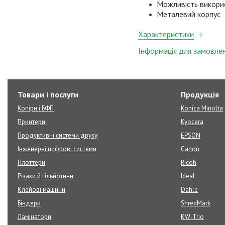
Можливість викорис
Металевий корпус
Характеристики
Інформація для замовле
Товари і послуги
Продукція
Копіри і БФП
Konica Minolta
Принтери
Kyocera
Продуктивні системи друку
EPSON
Інженерні цифрові системи
Canon
Плоттери
Ricoh
Різаки й гільйотини
Ideal
Клейові машини
Dahle
Біндери
ShredMark
Ламінатори
KW-Trio