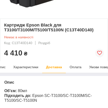
Картридж Epson Black для
T3100/T3100M/T5100/T5100N (C13T40D140)
Немає в наявності
Код: C13T40D140
Роздріб
4 410
₴
пис
Характеристики
Доставка
Оплата
Умови пове
Опис
Об'єм:
80мл
Підходить до:
Epson SC-T3100/SC-T3100M/SC-
T5100/SC-
T5100N