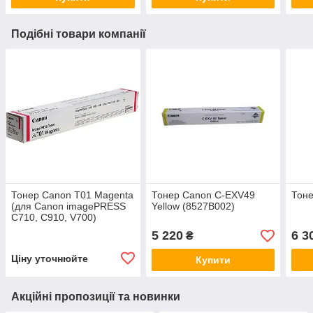
Подібні товари компанії
Тонер Canon T01 Magenta
Тонер Canon C-EXV49
Тоне
(для Canon imagePRESS
Yellow (8527B002)
C710, C910, V700)
5 220
6 3
₴
Ціну уточнюйте
Купити
Акційні пропозиції та новинки