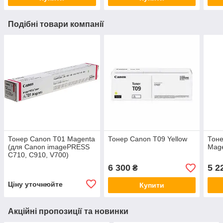
Подібні товари компанії
Тонер Canon T01 Magenta
Тонер Canon T09 Yellow
Тон
(для Canon imagePRESS
Mage
C710, C910, V700)
6 300
5 2
₴
Ціну уточнюйте
Купити
Акційні пропозиції та новинки