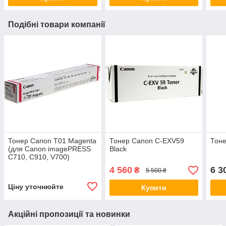
Подібні товари компанії
Тонер Canon T01 Magenta
Тонер Canon C-EXV59
Тоне
(для Canon imagePRESS
Black
C710, C910, V700)
4 560
6 3
₴
5 500 ₴
Ціну уточнюйте
Купити
Акційні пропозиції та новинки