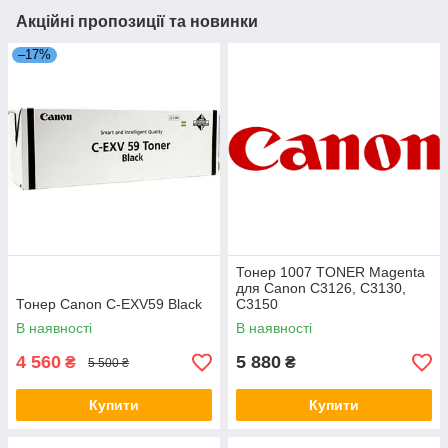
Акційні пропозиції та новинки
–17%
Тонер 1007 TONER Magenta
для Canon C3126, C3130,
Тонер Canon C-EXV59 Black
C3150
В наявності
В наявності
4 560
5 880
₴
₴
5 500 ₴
Купити
Купити