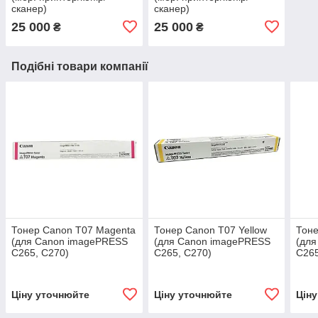
сканер)
сканер)
25 000
25 000
₴
₴
Подібні товари компанії
Тонер Canon T07 Magenta
Тонер Canon T07 Yellow
Тоне
(для Canon imagePRESS
(для Canon imagePRESS
(дл
C265, C270)
C265, C270)
C265
Ціну уточнюйте
Ціну уточнюйте
Цін