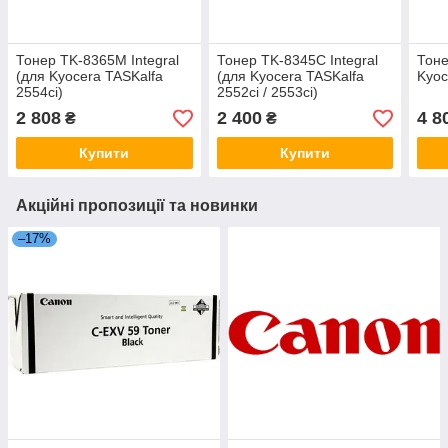
Тонер TK-8365M Integral
Тонер TK-8345C Integral
Тоне
(для Kyocera TASKalfa
(для Kyocera TASKalfa
Kyoc
2554ci)
2552ci / 2553ci)
2 808
2 400
4 8
₴
₴
Купити
Купити
Акційні пропозиції та новинки
–17%