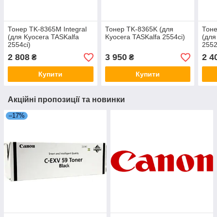
Тонер TK-8365M Integral
Тонер TK-8365K (для
Тоне
(для Kyocera TASKalfa
Kyocera TASKalfa 2554ci)
(для
2554ci)
2552
2 808
3 950
2 4
₴
₴
Купити
Купити
Акційні пропозиції та новинки
–17%