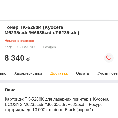
Тонер TK-5280K (Kyocera
M6235cidn/M6635cidn/P6235cdn)
Немає в наявності
Код: 1T02TW0NL0
Роздріб
8 340
₴
пис
Характеристики
Доставка
Оплата
Умови пове
Опис
Картридж TK-5280K для лазерних принтерів Kyocera
ECOSYS M6235cidn/M6635cidn/P6235cdn. Ресурс
картриджа до 13 000 сторінок. Black (чорний)