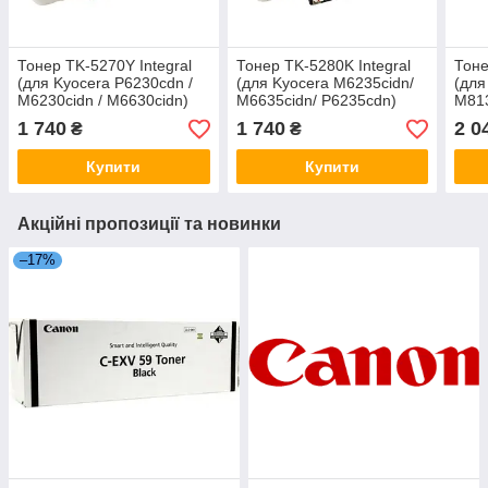
Тонер TK-5270Y Integral
Тонер TK-5280K Integral
Тоне
(для Kyocera P6230cdn /
(для Kyocera M6235cidn/
(для
M6230cidn / M6630cidn)
M6635cidn/ P6235cdn)
M813
1 740
1 740
2 0
₴
₴
Купити
Купити
Акційні пропозиції та новинки
–17%