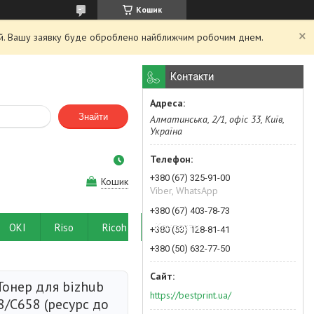
Кошик
ний. Вашу заявку буде оброблено найближчим робочим днем.
Контакти
Знайти
Алматинська, 2/1, офіс 33, Київ,
Україна
+380 (67) 325-91-00
Кошик
Viber, WhatsApp
+380 (67) 403-78-73
OKI
Riso
Ricoh
Контакти
+380 (63) 128-81-41
+380 (50) 632-77-50
Тонер для bizhub
https://bestprint.ua/
/C658 (ресурс до