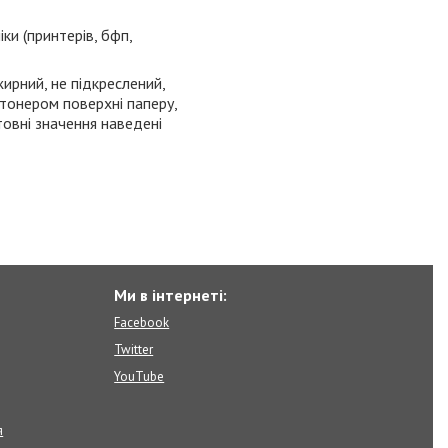
ніки
(принтерів, бфп,
жирний, не підкреслений,
тонером поверхні паперу,
товні значення наведені
Ми в інтернеті:
Facebook
Twitter
YouTube
я