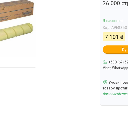
26 000 ст
В наявності
Код:
A9E8250
7 101 ₴
Ку
+380 (67) 3
Viber, WhatsAp
товару протя
домовленістю