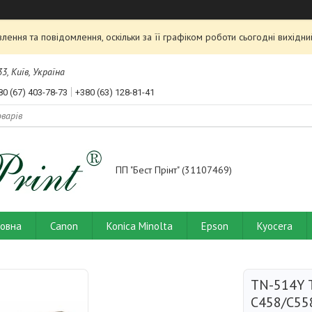
ення та повідомлення, оскільки за її графіком роботи сьогодні вихід
3, Київ, Україна
80 (67) 403-78-73
+380 (63) 128-81-41
ПП "Бест Прінт" (31107469)
ловна
Canon
Konica Minolta
Epson
Kyocera
TN-514Y 
C458/C558