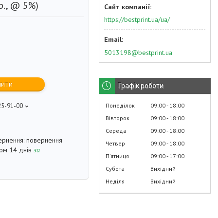
р., @ 5%)
https://bestprint.ua/ua/
5013198@bestprint.ua
пити
Графік роботи
Понеділок
09:00
18:00
25-91-00
p
Вівторок
09:00
18:00
Середа
09:00
18:00
повернення
Четвер
09:00
18:00
гом 14 днів
за
Пʼятниця
09:00
17:00
Субота
Вихідний
Неділя
Вихідний