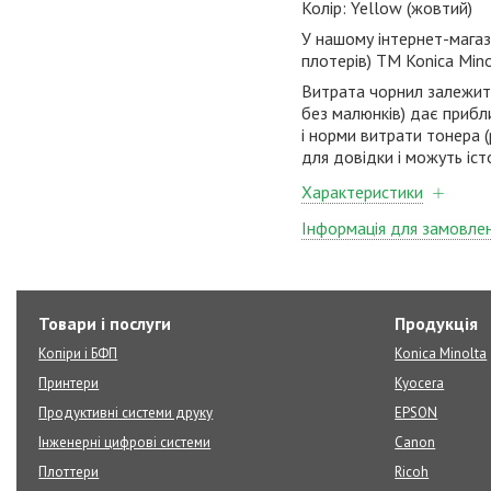
Колір:
Yellow
(жовтий)
У нашому інтернет-магаз
плотерів)
ТМ
Konica
Min
Витрата чорнил залежить 
без малюнків) дає прибл
і норми витрати тонера (
для довідки і можуть іст
Характеристики
Інформація для замовле
Товари і послуги
Продукція
Копіри і БФП
Konica Minolta
Принтери
Kyocera
Продуктивні системи друку
EPSON
Інженерні цифрові системи
Canon
Плоттери
Ricoh