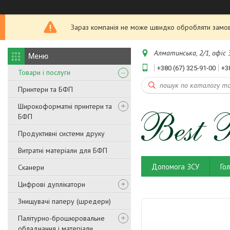
Зараз компанія не може швидко обробляти замовл
Алматинська, 2/1, офіс 3
+380 (67) 325-91-00
+3
Товари і послуги
Принтери та БФП
Широкоформатні принтери та
БФП
Продуктивні системи друку
Витратні матеріали для БФП
Допомога ЗСУ
Го
Сканери
Цифрові дуплікатори
Знищувачі паперу (шредери)
Палітурно-брошюровальне
обладнання і матеріали