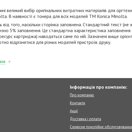
ині великий вибір оригінальних витратних матеріалів для оргтех
olta
. В наявності є тонера для всіх моделей
ТМ
Konica
Minolta
.
від того, наскільки сторінка заповнена. Стандартний текст (не 
изно 5% заповнення. Це стандартна характеристика заповнення 
ресурс картриджа) наводяться саме по ній. Зазначені вище орієн
отно відрізнятися для різних моделей пристроїв друку.
ння
Інформація про компанію:
Про компанію
Контакти
Акції
Доставка і оплата
Сервісне покопійне обслуговуванн