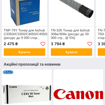
TNP-79Y Тонер для bizhub
TN-326 Тонер для bizhub
TN-7
C3350i/C3350/C4050/C4050i
308e/368e (ресурс до 30
750i
(ресурс до 9 000 стор.,
000 стр., @ 5%)
стор
@5%)
2 475
3 794
3 3
₴
₴
Купити
Купити
Акційні пропозиції та новинки
–17%