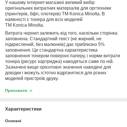
У нашому інтернет-магазині великий вибір
оригінальних витратних матеріалів для оргтехніки
(принтерів, бфп, плотерів)
ТМ
Konica
Minolta
. В
наявності є тонера для всіх моделей
ТМ
Konica
Minolta
.
Витрата чорнил залежить від того, наскільки сторінка
заповнена. Стандартний текст (не жирний, не
підкреслений, без малюнків) дає приблизно 5%
заповнення. Це стандартна характеристика
заповнення тонером поверхні паперу, і норми витрати
тонера (ресурс картриджа) наводяться саме по ній.
Зазначені вище орієнтовні значення наведені для
довідки і можуть істотно відрізнятися для різних
моделей пристроїв друку.
Приховати
Характеристики
Основні