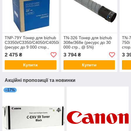
TNP-79Y Тонер для bizhub
TN-326 Тонер для bizhub
TN-7
C3350i/C3350/C4050/C4050i
308e/368e (ресурс до 30
750i
(ресурс до 9 000 стор.,
000 стр., @ 5%)
стор
@5%)
2 475
3 794
3 3
₴
₴
Купити
Купити
Акційні пропозиції та новинки
–17%