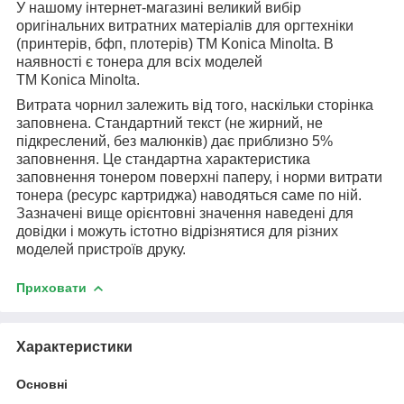
У нашому інтернет-магазині великий вибір
оригінальних витратних матеріалів для оргтехніки
(принтерів, бфп, плотерів)
ТМ
Konica
Minolta
. В
наявності є тонера для всіх моделей
ТМ
Konica
Minolta
.
Витрата чорнил залежить від того, наскільки сторінка
заповнена. Стандартний текст (не жирний, не
підкреслений, без малюнків) дає приблизно 5%
заповнення. Це стандартна характеристика
заповнення тонером поверхні паперу, і норми витрати
тонера (ресурс картриджа) наводяться саме по ній.
Зазначені вище орієнтовні значення наведені для
довідки і можуть істотно відрізнятися для різних
моделей пристроїв друку.
Приховати
Характеристики
Основні