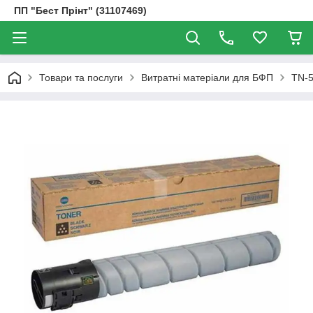
ПП "Бест Прінт" (31107469)
Товари та послуги
Витратні матеріали для БФП
TN-5