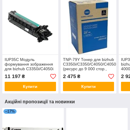
IUP35C Модуль
TNP-79Y Тонер для bizhub
IUP3
формування зображення
C3350i/C3350/C4050/C4050i
bizh
для bizhub C3350i/C4050i
(ресурс до 9 000 стор.,
4000
(до 55 000 стор. @ 5%)
@5%)
(до 
11 197
2 475
2 9
₴
₴
Купити
Купити
Акційні пропозиції та новинки
–17%