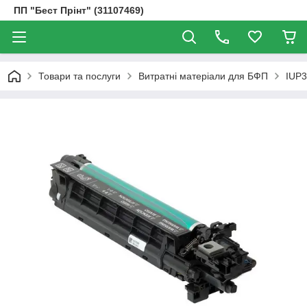
ПП "Бест Прінт" (31107469)
Товари та послуги
Витратні матеріали для БФП
IUP3