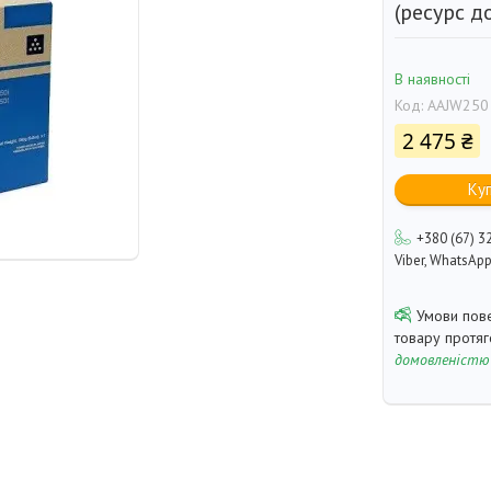
(ресурс д
В наявності
Код:
AAJW250
2 475 ₴
Ку
+380 (67) 3
Viber, WhatsAp
товару протя
домовленістю