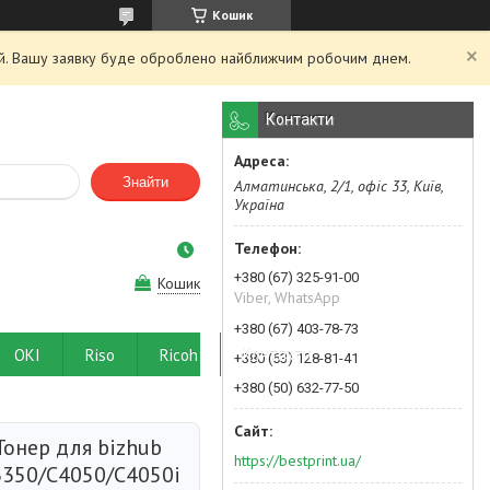
Кошик
ний. Вашу заявку буде оброблено найближчим робочим днем.
Контакти
Знайти
Алматинська, 2/1, офіс 33, Київ,
Україна
+380 (67) 325-91-00
Кошик
Viber, WhatsApp
+380 (67) 403-78-73
OKI
Riso
Ricoh
Контакти
+380 (63) 128-81-41
+380 (50) 632-77-50
Тонер для bizhub
https://bestprint.ua/
3350/C4050/C4050i