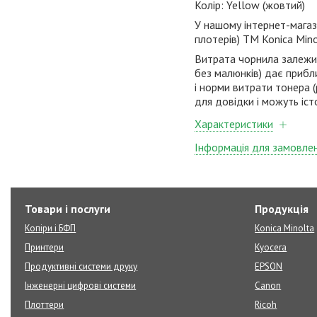
Колір:
Yellow
(жовтий)
У нашому інтернет-магаз
плотерів)
ТМ
Konica
Min
Витрата чорнила залежить
без малюнків) дає прибл
і норми витрати тонера (
для довідки і можуть іст
Характеристики
Інформація для замовле
Товари і послуги
Продукція
Копіри і БФП
Konica Minolta
Принтери
Kyocera
Продуктивні системи друку
EPSON
Інженерні цифрові системи
Canon
Плоттери
Ricoh