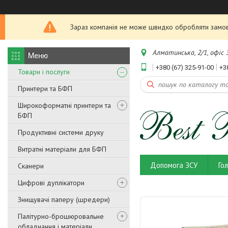
Зараз компанія не може швидко обробляти замовл
Алматинська, 2/1, офіс 3
+380 (67) 325-91-00
+3
Товари і послуги
Принтери та БФП
Широкоформатні принтери та
БФП
Продуктивні системи друку
Витратні матеріали для БФП
Допомога ЗСУ
Го
Сканери
Цифрові дуплікатори
Знищувачі паперу (шредери)
Палітурно-брошюровальне
обладнання і матеріали