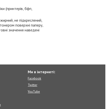
ніки
(принтерів, бфп,
 жирний, не підкреслений,
тонером поверхні паперу,
товні значення наведені
Ми в інтернеті:
Facebook
Twitter
YouTube
я