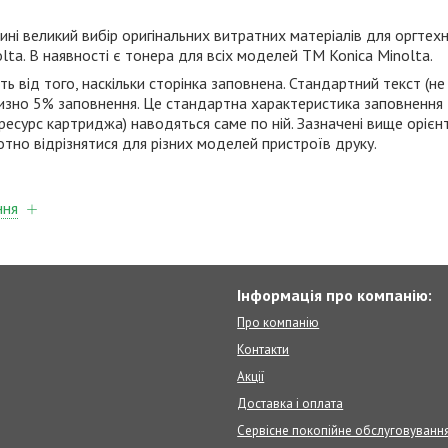
ині великий вибір оригінальних витратних матеріалів для оргтех
olta
. В наявності є тонера для всіх моделей
ТМ
Konica
Minolta
.
 від того, наскільки сторінка заповнена. Стандартний текст (не
изно 5% заповнення. Це стандартна характеристика заповнення 
ресурс картриджа) наводяться саме по ній. Зазначені вище орієн
отно відрізнятися для різних моделей пристроїв друку.
ння
Інформація про компанію:
Про компанію
Контакти
Акції
Доставка і оплата
Сервісне покопійне обслуговуванн