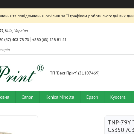
ення та повідомлення, оскільки за її графіком роботи сьогодні вихід
3, Київ, Україна
80 (67) 403-78-73
+380 (63) 128-81-41
ПП "Бест Прінт" (31107469)
ловна
Canon
Konica Minolta
Epson
Kyocera
TNP-79Y 
C3350i/C