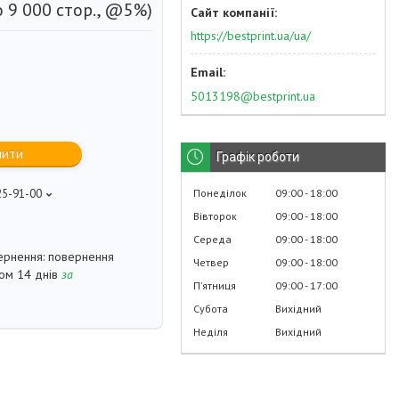
о 9 000 стор., @5%)
https://bestprint.ua/ua/
5013198@bestprint.ua
пити
Графік роботи
Понеділок
09:00
18:00
25-91-00
p
Вівторок
09:00
18:00
Середа
09:00
18:00
повернення
Четвер
09:00
18:00
гом 14 днів
за
Пʼятниця
09:00
17:00
Субота
Вихідний
Неділя
Вихідний