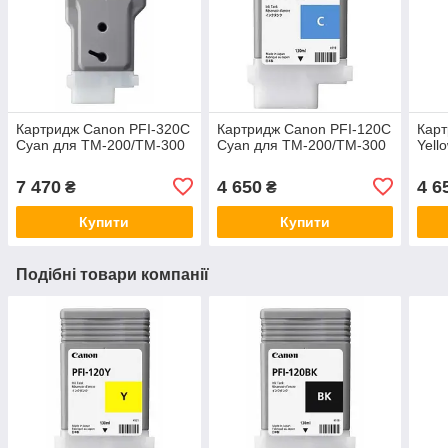
Картридж Canon PFI-320C
Картридж Canon PFI-120C
Карт
Cyan для TM-200/TM-300
Cyan для TM-200/TM-300
Yell
7 470
4 650
4 6
₴
₴
Купити
Купити
Подібні товари компанії