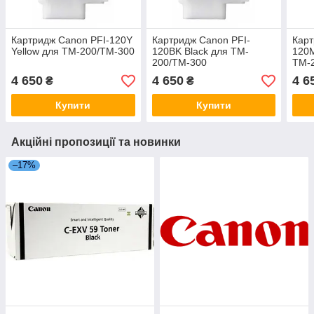
Картридж Canon PFI-120Y
Картридж Canon PFI-
Карт
Yellow для TM-200/TM-300
120BK Black для TM-
120M
200/TM-300
TM-
4 650
4 650
4 6
₴
₴
Купити
Купити
Акційні пропозиції та новинки
–17%