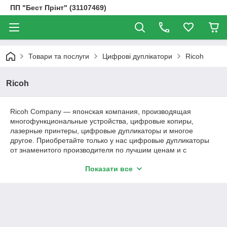
ПП "Бест Прінт" (31107469)
Товари та послуги
Цифрові дуплікатори
Ricoh
Ricoh
Ricoh Company — японская компания, производящая
многофункциональные устройства, цифровые копиры,
лазерные принтеры, цифровые дупликаторы и многое
другое. Приобретайте только у нас цифровые дупликаторы
от знаменитого производителя по лучшим ценам и с
доставкой. Нашли дешевле? Звоните
Показати все
От компании ЧП "Бэст Принт".